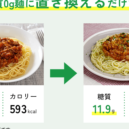
置き換える
質0g麺に
だけ