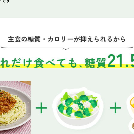
主食の糖質・カロリーが
抑えられるから
21.
れだけ食べても､
糖質