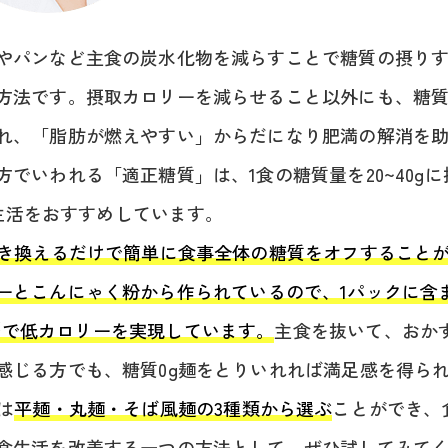
やパンなど主食の炭水化物を減らすことで糖質の摂り
方法です。摂取カロリーを減らせること以外にも、糖
れ、「脂肪が燃えやすい」からだになり肥満の解消を
でいわれる「適正糖質」は、1食の糖質量を20~40g
た食生活をおすすめしています。
置き換えるだけで簡単に食事全体の糖質をオフすること
ーとこんにゃく粉から作られているので、1パックに含
※
で低カロリーを実現しています。
主食を抜いて、おか
感じる方でも、糖質0g麺をとりいれれば満足感を得ら
は
平麺・丸麺・そば風麺の3種類から選ぶ
ことができ、
食生活を改善する一つの方法として、ぜひ試してみて