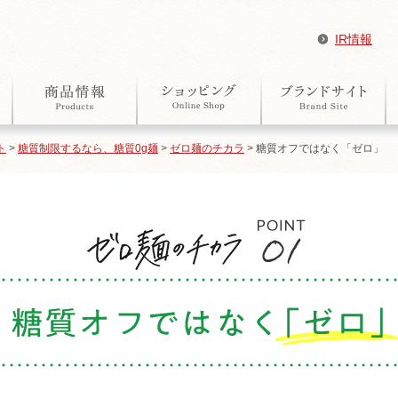
IR情報
ト
>
糖質制限するなら、糖質0g麺
>
ゼロ麺のチカラ
> 糖質オフではなく「ゼロ」