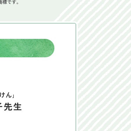
商標です。
けん｣
子先生