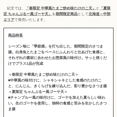
紀文では、
「春限定 中華風たまご炒め味たけのこ天」
と
「夏限
定 ちゃんぷるー風ゴーヤ天」
を
期間限定商品
として
北海道～中部
エリア
で発売いたします。
商品特長
シーズン毎に「季節感」を打ち出した、期間限定のさつま
揚。白身魚とたまごをベースにふんわりと仕あげた食感と、
それぞれの素材に合わせたお惣菜風の味付け。サッと焼くだ
けでプラス1品が完成
＜春限定 中華風たまご炒め味たけのこ天＞
■中華風の味付けに、シャキシャキとした食感のたけのこ
と、にんじん、きくらげを練り込んだ、彩り豊かなさつま揚
＜夏限定 ちゃんぷるー風ゴーヤ天＞
■チャンプルー風の味付けに、ゴーヤを加えた夏らしい味わ
い。生のゴーヤを使用し、独特の食感と苦みを生かしたさつ
ま揚