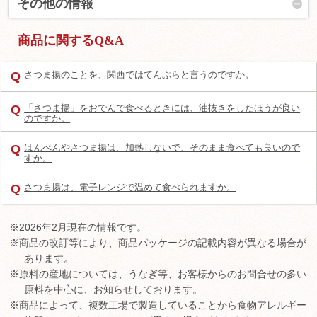
その他の情報
商品に関するQ&A
Q
さつま揚のことを、関西ではてんぷらと言うのですか。
Q
「さつま揚」をおでんで食べるときには、油抜きをしたほうが良い
のですか。
Q
はんぺんやさつま揚は、加熱しないで、そのまま食べても良いので
すか。
Q
さつま揚は、電子レンジで温めて食べられますか。
※2026年2月現在の情報です。
※商品の改訂等により、商品パッケージの記載内容が異なる場合が
あります。
※原料の産地については、うなぎ等、お客様からのお問合せの多い
原料を中心に、お知らせしております。
※商品によって、複数工場で製造していることから食物アレルギー