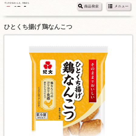
ひとくち揚げ 鶏なんこつ