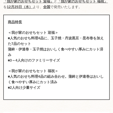
「我が家のおせちセット 迎福」
と
「我が家のおせちセット 福祝」
を
12月25日（水）
より、
全国
で発売いたします。
商品特長
＜我が家のおせちセット 迎福＞
■人気のおせち料理4品に、玉子焼・丹波黒豆・昆布巻を加え
た7品のセット
蒲鉾・伊達巻・玉子焼はおいしく食べやすい厚みにカット済
み
■3～4人向けのファミリーサイズ
＜我が家のおせちセット 福祝＞
■人気のおせち料理4品の組み合わせ。蒲鉾と伊達巻はおいし
く食べやすい厚みにカット済み
■2人向け少量サイズ