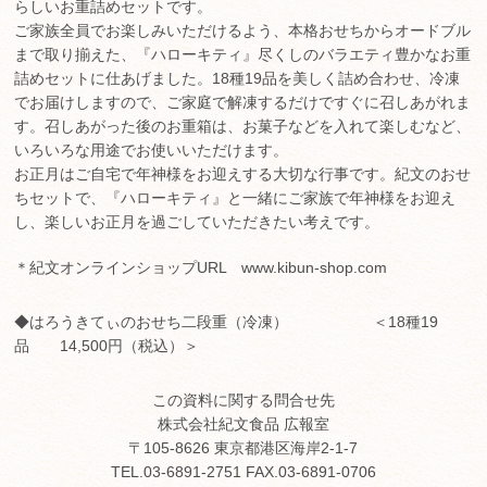
らしいお重詰めセットです。
ご家族全員でお楽しみいただけるよう、本格おせちからオードブル
まで取り揃えた、『ハローキティ』尽くしのバラエティ豊かなお重
詰めセットに仕あげました。18種19品を美しく詰め合わせ、冷凍
でお届けしますので、ご家庭で解凍するだけですぐに召しあがれま
す。召しあがった後のお重箱は、お菓子などを入れて楽しむなど、
いろいろな用途でお使いいただけます。
お正月はご自宅で年神様をお迎えする大切な行事です。紀文のおせ
ちセットで、『ハローキティ』と一緒にご家族で年神様をお迎え
し、楽しいお正月を過ごしていただきたい考えです。
＊紀文オンラインショップURL www.kibun-shop.com
◆はろうきてぃのおせち二段重（冷凍） ＜18種19
品 14,500円（税込）＞
この資料に関する問合せ先
株式会社紀文食品 広報室
〒105-8626 東京都港区海岸2-1-7
TEL.03-6891-2751 FAX.03-6891-0706