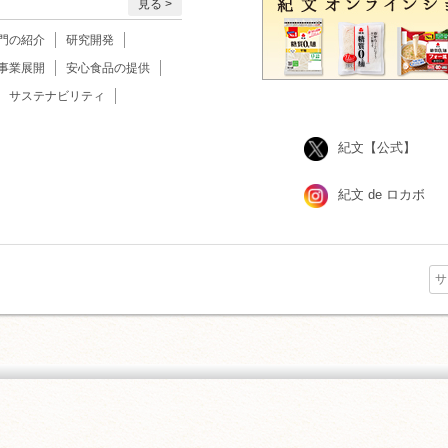
見る
門の紹介
研究開発
事業展開
安心食品の提供
サステナビリティ
紀文【公式】
紀文 de ロカボ