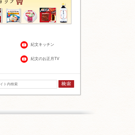
紀文キッチン
紀文のお正月TV