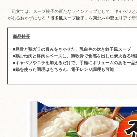
紀文では、スープ餃子の新たなラインアップとして、キャベツと
があるおかずになる
「博多風スープ餃子」
を
東北～中部エリア
で新
商品特長
■豚骨と鶏ガラの旨みをきかせた、乳白色の炊き餃子風スープ
■鶏むね肉と豚肉をベースに、鶏軟骨で食感を出した炭火香る特
■キャベツやニラを加えるだけで、手軽にボリュームのある一品
■鍋を使った調理はもちろん、電子レンジ調理も可能